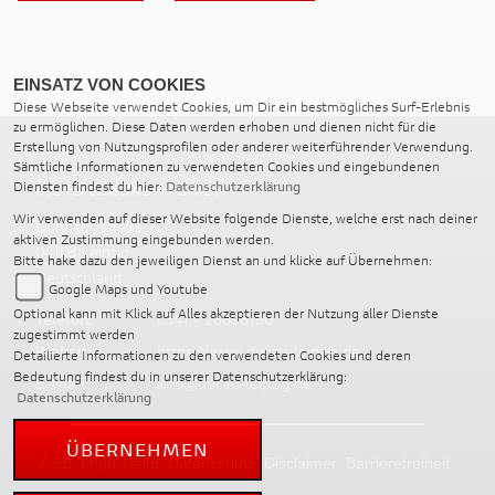
EINSATZ VON COOKIES
Diese Webseite verwendet Cookies, um Dir ein bestmögliches Surf-Erlebnis
zu ermöglichen. Diese Daten werden erhoben und dienen nicht für die
Erstellung von Nutzungsprofilen oder anderer weiterführender Verwendung.
Sämtliche Informationen zu verwendeten Cookies und eingebundenen
Diensten findest du hier:
Datenschutzerklärung
MOTO WARMUTH GMBH
Wir verwenden auf dieser Website folgende Dienste, welche erst nach deiner
Dohnanyistraße 11
aktiven Zustimmung eingebunden werden.
04103 Leipzig
Bitte hake dazu den jeweiligen Dienst an und klicke auf Übernehmen:
Deutschland
Google Maps und Youtube
Optional kann mit Klick auf Alles akzeptieren der Nutzung aller Dienste
Telefon:
0341 - 26696190
zugestimmt werden
Website:
https://www.ducati-leipzig.de
Detailierte Informationen zu den verwendeten Cookies und deren
Bedeutung findest du in unserer Datenschutzerklärung:
E-Mail:
info@ducati-leipzig.de
Datenschutzerklärung
ÜBERNEHMEN
AGB
Impressum
Datenschutz
Disclaimer
Barrierefreiheit