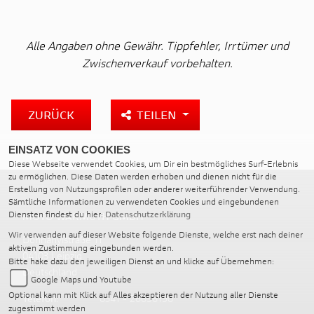
Alle Angaben ohne Gewähr. Tippfehler, Irrtümer und
Zwischenverkauf vorbehalten.
ZURÜCK
TEILEN
EINSATZ VON COOKIES
Diese Webseite verwendet Cookies, um Dir ein bestmögliches Surf-Erlebnis
zu ermöglichen. Diese Daten werden erhoben und dienen nicht für die
Erstellung von Nutzungsprofilen oder anderer weiterführender Verwendung.
Sämtliche Informationen zu verwendeten Cookies und eingebundenen
Diensten findest du hier:
Datenschutzerklärung
MOTO WARMUTH GMBH
Wir verwenden auf dieser Website folgende Dienste, welche erst nach deiner
Dohnanyistraße 11
aktiven Zustimmung eingebunden werden.
04103 Leipzig
Bitte hake dazu den jeweiligen Dienst an und klicke auf Übernehmen:
Deutschland
Google Maps und Youtube
Optional kann mit Klick auf Alles akzeptieren der Nutzung aller Dienste
Telefon:
0341 - 26696190
zugestimmt werden