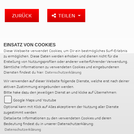
ZURÜCK
TEILEN
EINSATZ VON COOKIES
Diese Webseite verwendet Cookies, um Dir ein bestmögliches Surf-Erlebnis
zu ermöglichen. Diese Daten werden erhoben und dienen nicht für die
Erstellung von Nutzungsprofilen oder anderer weiterführender Verwendung.
Sämtliche Informationen zu verwendeten Cookies und eingebundenen
Diensten findest du hier:
Datenschutzerklärung
MOTO WARMUTH GMBH
Wir verwenden auf dieser Website folgende Dienste, welche erst nach deiner
Dohnanyistraße 11
aktiven Zustimmung eingebunden werden.
04103 Leipzig
Bitte hake dazu den jeweiligen Dienst an und klicke auf Übernehmen:
Deutschland
Google Maps und Youtube
Optional kann mit Klick auf Alles akzeptieren der Nutzung aller Dienste
Telefon:
0341 - 26696190
zugestimmt werden
Website:
https://www.ducati-leipzig.de
Detailierte Informationen zu den verwendeten Cookies und deren
Bedeutung findest du in unserer Datenschutzerklärung:
E-Mail:
info@ducati-leipzig.de
Datenschutzerklärung