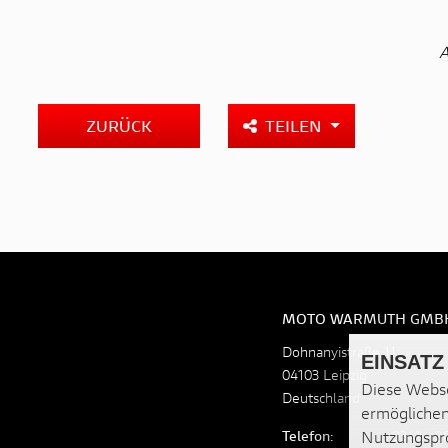
A
ZURÜCK
TEILEN
MOTO WARMUTH GMB
Dohnanyistraße 11
EINSATZ
04103 Leipzig
Diese Webse
Deutschland
ermöglichen
Telefon:
0341 - 
Nutzungspro