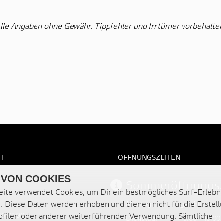
lle Angaben ohne Gewähr. Tippfehler und Irrtümer vorbehalte
H
ÖFFNUNGSZEITEN
 VON COOKIES
Sommeröffnungsz
ite verwendet Cookies, um Dir ein bestmögliches Surf-Erlebn
. Diese Daten werden erhoben und dienen nicht für die Erstel
Montag:
geschlossen
26696190
filen oder anderer weiterführender Verwendung. Sämtliche
Dienstag:
10:00 - 13:00