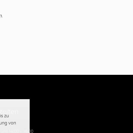
n.
eiten
is zu
lung von
 und 14:00 - 18:00