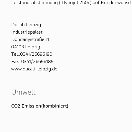
Leistungsabstimmung ( Dynojet 250i ) auf Kundenwunsc
Ducati Leipzig
Industriepalast
Dohnanyistraße 11
04103 Leipzig
Tel.:0341/26696190
Fax.:0341/26696189
www.ducati-leipzig.de
Umwelt
CO2 Emission(kombiniert):