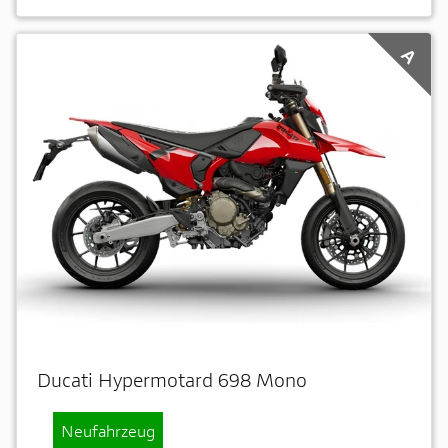
A
Ducati Hypermotard 698 Mono
Neufahrzeug