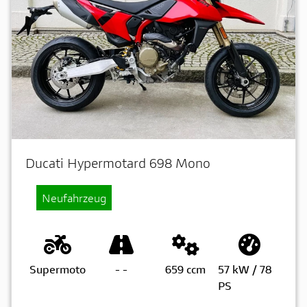
Ducati Hypermotard 698 Mono
Neufahrzeug
Supermoto
-
-
659 ccm
57 kW / 78
PS