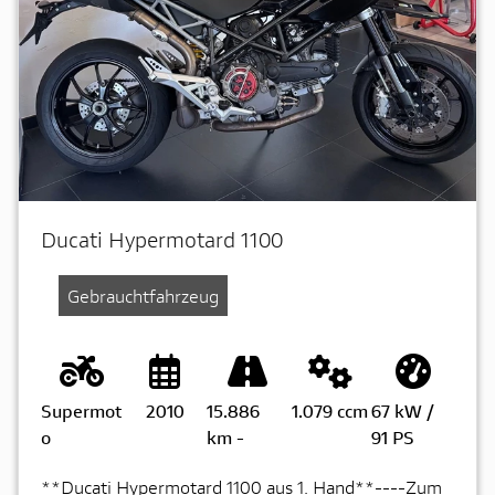
Ducati Hypermotard 1100
Gebrauchtfahrzeug
Supermot
2010
15.886
1.079 ccm
67 kW /
o
km
-
91 PS
**Ducati Hypermotard 1100 aus 1. Hand**----Zum