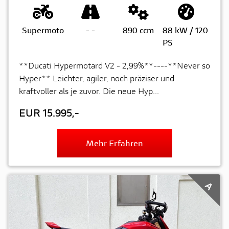
Supermoto
-
-
890 ccm
88 kW / 120
PS
**Ducati Hypermotard V2 - 2,99%**----**Never so
Hyper** Leichter, agiler, noch präziser und
kraftvoller als je zuvor. Die neue Hyp...
EUR 15.995,-
Mehr Erfahren
A