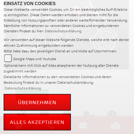
EINSATZ VON COOKIES
Diese Webseite verwendet Cookies, um Dir ein bestmögliches Surf-Erlebnis
zu ermöglichen. Diese Daten werden erhoben und dienen nicht für die
Erstellung von Nutzungsprofilen oder anderer weiterführender Verwendung.
Sämtliche Informationen zu verwendeten Cookies und eingebundenen
Diensten findest du hier:
Datenschutzerklärung
Wir verwenden auf dieser Website folgende Dienste, welche erst nach deiner
aktiven Zustimmung eingebunden werden.
Bitte hake dazu den jeweiligen Dienst an und klicke auf Übernehmen:
Google Maps und Youtube
Optional kann mit Klick auf Alles akzeptieren der Nutzung aller Dienste
zugestimmt werden
Detailierte Informationen zu den verwendeten Cookies und deren
Ducati Hypermotard V2 SP
Bedeutung findest du in unserer Datenschutzerklärung:
Datenschutzerklärung
Neufahrzeug
ÜBERNEHMEN
ALLES AKZEPTIEREN
Supermot
2026
-
-
890 ccm
88 kW /
o
120 PS