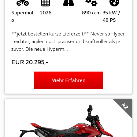
Supermot
2026
-
-
890 ccm
35 kW /
o
48 PS
**jetzt bestellen kurze Lieferzeit** Never so Hyper
Leichter, agiler, noch präziser und kraftvoller als je
zuvor. Die neue Hyperm...
EUR 20.295,-
Mehr Erfahren
A2