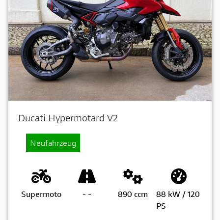
Ducati Hypermotard V2
Neufahrzeug
Supermoto
-
-
890 ccm
88 kW / 120
PS